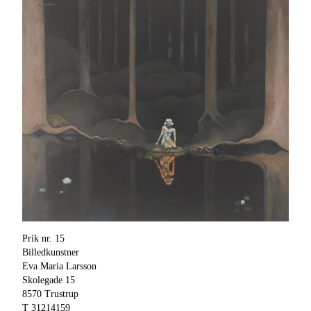
Prik nr. 15
Billedkunstner
Eva Maria Larsson
Skolegade 15
8570 Trustrup
T 31214159