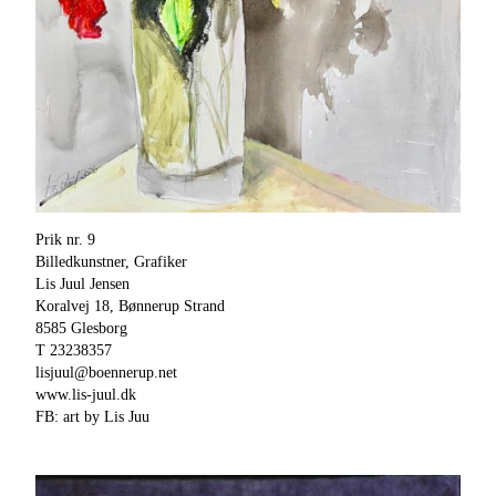
Prik nr. 9
Billedkunstner, Grafiker
Lis Juul Jensen
Koralvej 18, Bønnerup Strand
8585 Glesborg
T 23238357
lisjuul@boennerup.net
www.lis-juul.dk
FB: art by Lis Juu