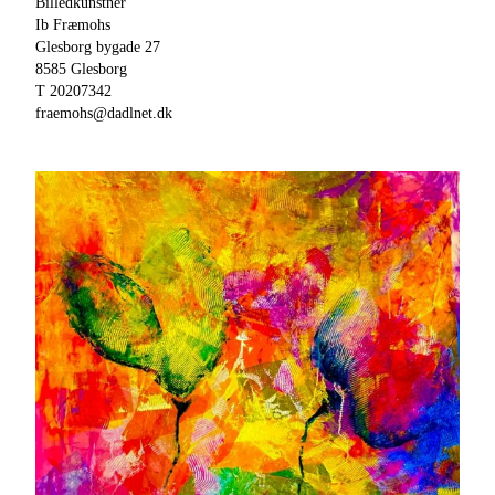
Billedkunstner
Ib Fræmohs
Glesborg bygade 27
8585 Glesborg
T 20207342
fraemohs@dadlnet.dk