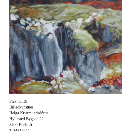
Prik nr. 19
Billedkunstner
Helga Kristmundsdóttir
Hyllested Bygade 22
8400 Ebeltoft
T 24247844