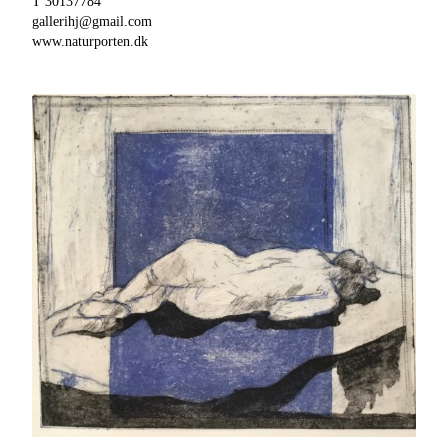
T 30137784
gallerihj@gmail.com
www.naturporten.dk