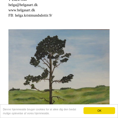
helga@helgasart.dk
www.helgasart.dk
FB: helga.kristmundsdottir.9/
Denne hjemmeside bruger cookies for at sikre dig den bedst
OK
mulige oplevelse af vores hjemmeside.
Hjemmeside fra e-hjemmeside.dk