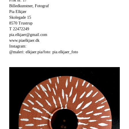
Prik nr. 17
Billedkunstner, Fotograf
Pia Elkjær
Skolegade 15
8570 Trustrup
T 22472249
pia.elkjaer@gmail.com
www.piaelkjaer.dk
Instagram:
@maleri: elkjaer.pia/foto: pia.elkjaer_foto