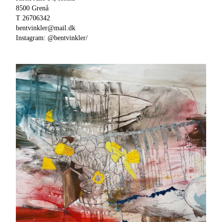
8500 Grenå
T 26706342
bentvinkler@mail.dk
Instagram: @bentvinkler/