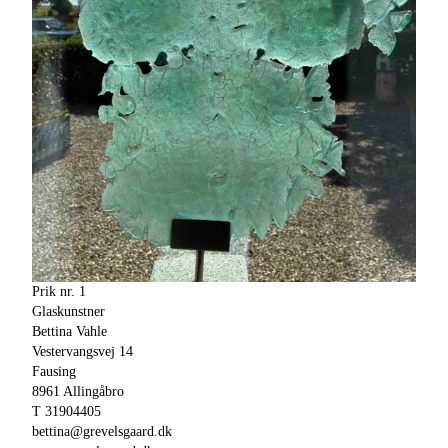
Prik nr. 1
Glaskunstner
Bettina Vahle
Vestervangsvej 14
Fausing
8961 Allingåbro
T 31904405
bettina@grevelsgaard.dk