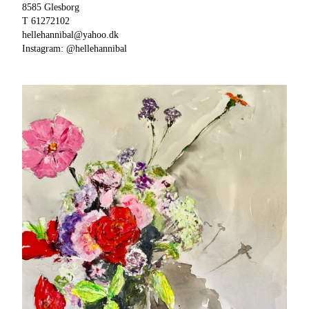
8585 Glesborg
T 61272102
hellehannibal@yahoo.dk
Instagram: @hellehannibal